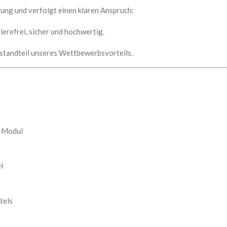
rung und verfolgt einen klaren Anspruch:
erefrei, sicher und hochwertig.
Bestandteil unseres Wettbewerbsvorteils.
e-Modul
H
tels