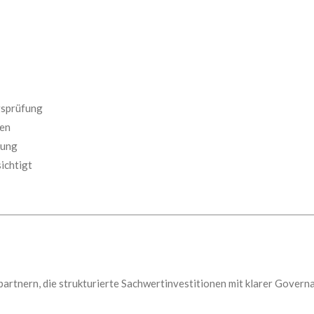
gsprüfung
sen
rung
ichtigt
artnern, die strukturierte Sachwertinvestitionen mit klarer Govern