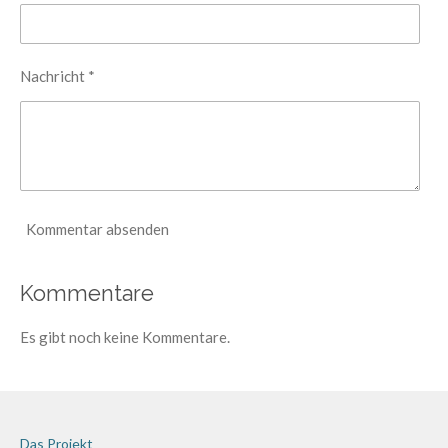
e
r
n
Nachricht *
e
Kommentar absenden
Kommentare
Es gibt noch keine Kommentare.
Das Projekt