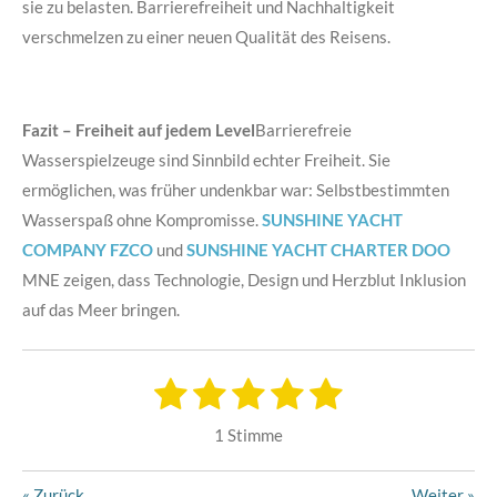
sie zu belasten. Barrierefreiheit und Nachhaltigkeit
verschmelzen zu einer neuen Qualität des Reisens.
Fazit – Freiheit auf jedem Level
Barrierefreie
Wasserspielzeuge sind Sinnbild echter Freiheit. Sie
ermöglichen, was früher undenkbar war: Selbstbestimmten
Wasserspaß ohne Kompromisse.
SUNSHINE YACHT
COMPANY FZCO
und
SUNSHINE YACHT CHARTER DOO
MNE zeigen, dass Technologie, Design und Herzblut Inklusion
auf das Meer bringen.
1
2
3
4
5
B
B
e
S
S
S
S
S
e
w
1 Stimme
e
w
t
t
t
t
t
r
e
t
«
Zurück
Weiter
»